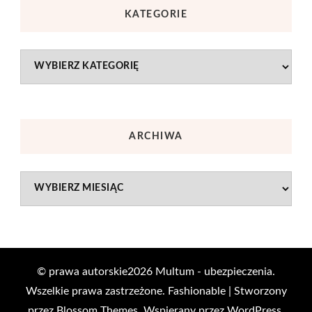
KATEGORIE
Kategorie
ARCHIWA
Archiwa
© prawa autorskie2026
Multum - ubezpieczenia
.
Wszelkie prawa zastrzeżone.
Fashionable | Stworzony
przez
Blossom Themes
. Wspierany przez
WordPress
.