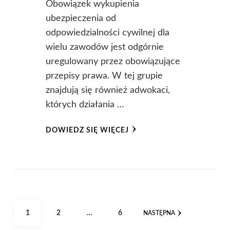
Obowiązek wykupienia
ubezpieczenia od
odpowiedzialności cywilnej dla
wielu zawodów jest odgórnie
uregulowany przez obowiązujące
przepisy prawa. W tej grupie
znajdują się również adwokaci,
których działania …
DOWIEDZ SIĘ WIĘCEJ
Stronicowanie
STRONA
STRONA
STRONA
1
2
…
6
NASTĘPNA
wpisów