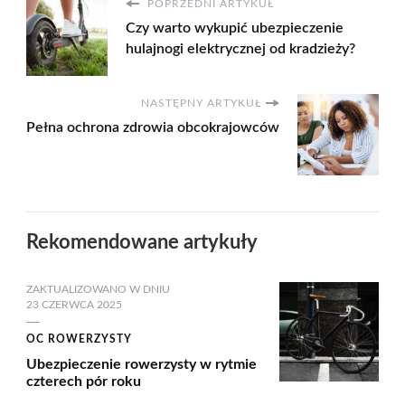
POPRZEDNI ARTYKUŁ
Czy warto wykupić ubezpieczenie
hulajnogi elektrycznej od kradzieży?
NASTĘPNY ARTYKUŁ
Pełna ochrona zdrowia obcokrajowców
Rekomendowane artykuły
ZAKTUALIZOWANO W DNIU
23 CZERWCA 2025
OC ROWERZYSTY
Ubezpieczenie rowerzysty w rytmie
czterech pór roku