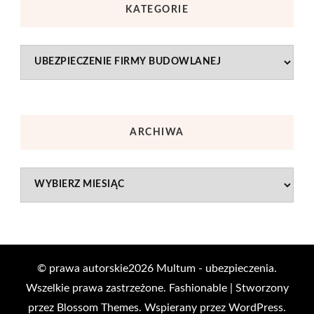
KATEGORIE
Kategorie
ARCHIWA
Archiwa
© prawa autorskie2026
Multum - ubezpieczenia
.
Wszelkie prawa zastrzeżone.
Fashionable | Stworzony
przez
Blossom Themes
. Wspierany przez
WordPress
.