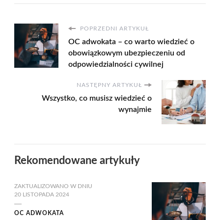
POPRZEDNI ARTYKUŁ
OC adwokata – co warto wiedzieć o
obowiązkowym ubezpieczeniu od
odpowiedzialności cywilnej
NASTĘPNY ARTYKUŁ
Wszystko, co musisz wiedzieć o
wynajmie
Rekomendowane artykuły
ZAKTUALIZOWANO W DNIU
20 LISTOPADA 2024
OC ADWOKATA